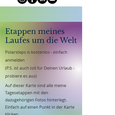
Etappen meines
Laufes um die Welt
Polarsteps is kostenlos - einfach
anmelden
(P.S. ist auch toll für Deinen Urlaub -
probiere es aus)
Auf dieser Karte sind alle meine
Tagesetappen mit den
dazugehörigen Fotos hinterlegt.
Einfach auf einen Punkt in der Karte
klicken.