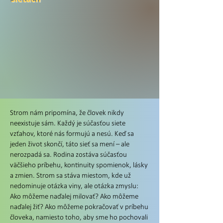
Strom nám pripomína, že človek nikdy
neexistuje sám. Každý je súčasťou siete
vzťahov, ktoré nás formujú a nesú. Keď sa
jeden život skončí, táto sieť sa mení – ale
nerozpadá sa. Rodina zostáva súčasťou
väčšieho príbehu, kontinuity spomienok, lásky
a zmien. Strom sa stáva miestom, kde už
nedominuje otázka viny, ale otázka zmyslu:
Ako môžeme naďalej milovať? Ako môžeme
naďalej žiť? Ako môžeme pokračovať v príbehu
človeka, namiesto toho, aby sme ho pochovali