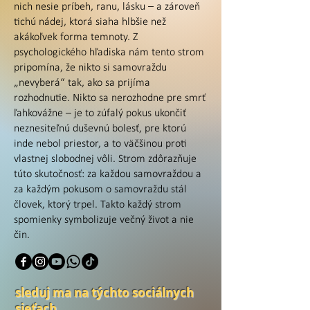
nich nesie príbeh, ranu, lásku – a zároveň
tichú nádej, ktorá siaha hlbšie než
akákoľvek forma temnoty. Z
psychologického hľadiska nám tento strom
pripomína, že nikto si samovraždu
„nevyberá“ tak, ako sa prijíma
rozhodnutie. Nikto sa nerozhodne pre smrť
ľahkovážne – je to zúfalý pokus ukončiť
neznesiteľnú duševnú bolesť, pre ktorú
inde nebol priestor, a to väčšinou proti
vlastnej slobodnej vôli. Strom zdôrazňuje
túto skutočnosť: za každou samovraždou a
za každým pokusom o samovraždu stál
človek, ktorý trpel. Takto každý strom
spomienky symbolizuje večný život a nie
čin.
sleduj ma na týchto sociálnych
sieťach