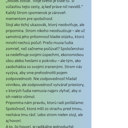
„Môžeš zostať. Tvoje svetlo je stále tu. Si
súčasťou tejto cesty, aj keď práve nič nevidíš.“
Každý Strom spomienok je zároveň
mementom pre spoločnosť.
Stojí ako tichý ukazovák, ktorý neobviňuje, ale
pripomína. Strom nikoho neodsudzuje – ale už
samotná jeho prítomnosť kladie otázku, ktorú
mnohí nechcú počuť: Prečo musia ľudia
zomrieť, než začneme počúvať? Spoločenstvo
sa nedefinuje svojimi úspechmi, ekonomickou
silou alebo heslami o pokroku – ale tým, ako
zaobchádza so svojimi zranenými. Strom nás
vyzýva, aby sme prehodnotili pojem
zodpovednosti. Nie zodpovednosť hľadať
vinníkov, ale zodpovednosť vytvárať priestory,
v ktorých ľudia nemusia najprv zlyhať, aby si
ich niekto všimol.
Pripomína nám pravdu, ktorú radi potláčame:
Spoločnosť, ktorá mlčí zo strachu pred tmou,
necháva tmu rásť. Lebo strom nielen stojí, ale
aj hovorí.
A to, čo hovorí, je radikálne jednoduché: