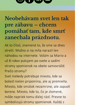
Neobehávam svet len tak
pre zábavu – chcem
pomáhať tam, kde smrť
zanechala prázdnotu.
Ak to čítaš, znamená to, že sme sa dnes
stretli. Možno si na mňa narazil len
náhodou na internete. Volám sa Mario a
už 8 rokov putujem po svete a sadím
stromy spomienok na obete samovrážd.
Prečo stromy?
Svet niekedy potrebuje miesto, kde sa
bolesť nielen pripomína, ale aj premieňa.
Miesto, kde smútok nezamrzne, ale zapustí
korene. Miesto, kde to, čo je zlomené,
môže napriek tomu ďalej rásť. Presne to
symbolizujú stromy spomienok. Každý z