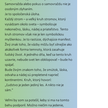
Samovražda alebo pokus o samovraždu nie je
osobným zlyhaním.
Je to spoločenská úloha.
Každý strom – a veľký kruh stromov, ktorý
vysádzam okolo sveta – symbolizuje
nekonečno, lásku, nádej a priateľstvo. Tento
kruh stromov však nie je len symbolickou
myšlienkou. Je to rastúce, dýchajúce manifest.
Živý znak toho, že väzby môžu byť silnejšie ako
akákoľvek forma temnoty, ktorá zasahuje
ľudský život. A jedného dňa, keď sa tento kruh
uzavrie, nebude svet len obklopovať – bude ho
spájať.
Bude živým znakom toho, že smútok, láska,
odvaha a nádej sú prepletené naprieč
kontinentmi. Kruh, ktorý hovorí:
„Ľudstvo je jeden jediný les. A nikto nie je
sám.“
Veľmi by som sa potešil, keby si ma na tomto
behu podporil. Možno niečím na jedenie,