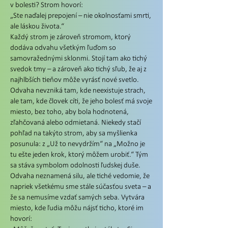
v bolesti? Strom hovorí:
„Ste naďalej prepojení – nie okolnosťami smrti,
ale láskou života.“
Každý strom je zároveň stromom, ktorý
dodáva odvahu všetkým ľuďom so
samovražednými sklonmi. Stojí tam ako tichý
svedok tmy – a zároveň ako tichý sľub, že aj z
najhlbších tieňov môže vyrásť nové svetlo.
Odvaha nevzniká tam, kde neexistuje strach,
ale tam, kde človek cíti, že jeho bolesť má svoje
miesto, bez toho, aby bola hodnotená,
zľahčovaná alebo odmietaná. Niekedy stačí
pohľad na takýto strom, aby sa myšlienka
posunula: z „Už to nevydržím“ na „Možno je
tu ešte jeden krok, ktorý môžem urobiť.“ Tým
sa stáva symbolom odolnosti ľudskej duše.
Odvaha neznamená silu, ale tiché vedomie, že
napriek všetkému sme stále súčasťou sveta – a
že sa nemusíme vzdať samých seba. Vytvára
miesto, kde ľudia môžu nájsť ticho, ktoré im
hovorí: