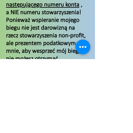
następującego numeru konta
,
a NIE numeru stowarzyszenia!
Ponieważ wspieranie mojego
biegu nie jest darowizną na
rzecz stowarzyszenia non-profit,
ale prezentem podatkowym dla
mnie, aby wesprzeć mój bieg,
nie możesz otrzymać
pokwitowania darowizny.
Dostępne są następujące opcje
przelewów:
Przelew bankowy:
C24 Bank - Mario Dieringer
BIC:
DEFFDEFFXXX_cc781905-