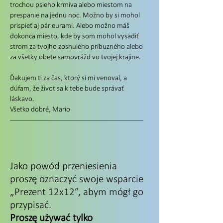
trochou psieho krmiva alebo miestom na
prespanie na jednu noc. Možno by si mohol
prispieť aj pár eurami. Alebo možno máš
dokonca miesto, kde by som mohol vysadiť
strom za tvojho zosnulého príbuzného alebo
za všetky obete samovrážd vo tvojej krajine.
Ďakujem ti za čas, ktorý si mi venoval, a
dúfam, že život sa k tebe bude správať
láskavo.
Všetko dobré, Mario
Jako powód przeniesienia
proszę oznaczyć swoje wsparcie
„Prezent 12x12”, abym mógł go
przypisać.
Proszę używać tylko