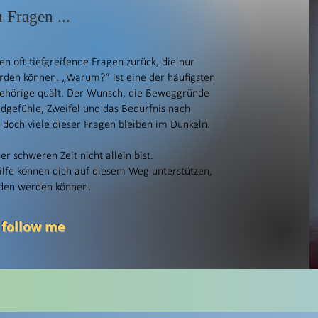
 Fragen ...
en oft tiefgreifende Fragen zurück, die nur
rden können. „Warum?“ ist eine der häufigsten
gehörige quält. Der Wunsch, die Beweggründe
uldgefühle, Zweifel und das Bedürfnis nach
doch viele dieser Fragen bleiben im Dunkeln.
ser schweren Zeit nicht allein bist.
ilfe können dich auf diesem Weg unterstützen,
nden werden können.
 follow me