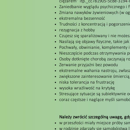
ciężarem” itp._cc781905-5cde-3194 
Zaniedbanie wyglądu psychicznego i f
Zmiana nawyków żywieniowych (w ogó
ekstremalna bezsenność
Trudności z koncentracją i pogorsze
rezygnacja z hobby
Czujesz się sparaliżowany i nie może
Nasilają się objawy fizyczne, takie j
Pochwały, obwinianie, komplementy it
Nieszczęście podczas otrzymywania 
Osoby dotknięte chorobą zaczynają ro
Zerwanie przyjaźni bez powodu
ekstremalne wahania nastroju, zwłas
zwiększone zainteresowanie śmierci
niska tolerancja na frustrację
wysoka wrażliwość na krytykę
Stresujące sytuacje są subiektywnie 
coraz częstsze i naglące myśli samob
Należy zwrócić szczególną uwagę, gd
w przeszłości miały miejsce próby sa
w rodzinie zdarzały się samobójstwa 