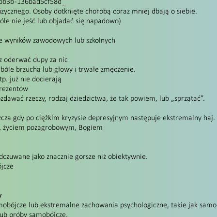
-bb3b -136bad5cf58d_
izycznego. Osoby dotknięte chorobą coraz mniej dbają o siebie.
le nie jeść lub objadać się napadowo)
nie wyników zawodowych lub szkolnych
sz oderwać dupy za nic
ak bóle brzucha lub głowy i trwałe zmęczenie.
p. już nie docierają
prezentów
zdawać rzeczy, rodzaj dziedzictwa, że tak powiem, lub „sprzątać”.
zcza gdy po ciężkim kryzysie depresyjnym następuje ekstremalny haj.
ą, życiem pozagrobowym, Bogiem
odczuwane jako znacznie gorsze niż obiektywnie.
ójcze
y
mobójcze lub ekstremalne zachowania psychologiczne, takie jak samoo
lub próby samobójcze.