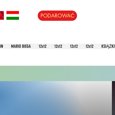
PODAROWAĆ
IN
MARIO BIEGA
12x12
12x12
12x12
12x12
KSIĄŻKI