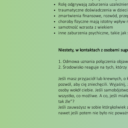
Rolę odgrywają zaburzenia uzależnieni
traumatyczne doświadczenia w dzieciń
zmartwienia finansowe, rozwód, prze
choroby fizyczne mają istotny wpływ n
samotność wzrasta z wiekiem
inne zaburzenia psychiczne, takie jak
Niestety, w kontaktach z osobami sug
1. Odmowa uznania połączenia objawó
2. Środowisko reaguje na tych, którzy
Jeśli masz przyjaciół lub krewnych, o 
pozwól, aby cię zniechęcili. Wyjaśnij,
osoby wokół ciebie. Jeśli samobójstwo
wszystko, co możliwe. A co, jeśli miał
tak źle”?
Jeśli zauważysz w sobie którąkolwiek 
nawet jeśli potem nie było nic poważ