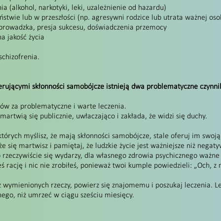
a (alkohol, narkotyki, leki, uzależnienie od hazardu)
stwie lub w przeszłości (np. agresywni rodzice lub utrata ważnej oso
prowadzka, presja sukcesu, doświadczenia przemocy
a jakość życia
 schizofrenia.
erującymi skłonności samobójcze istnieją dwa problematyczne czynnik
w za problematyczne i warte leczenia.
 martwią się publicznie, uwłaczająco i zakłada, że widzi się duchy.
których myślisz, że mają skłonności samobójcze, stale oferuj im swoją
 że się martwisz i pamiętaj, że ludzkie życie jest ważniejsze niż nega
 rzeczywiście się wydarzy, dla własnego zdrowia psychicznego ważne j
eś rację i nic nie zrobiłeś, ponieważ twoi kumple powiedzieli: „Och, z
z wymienionych rzeczy, powierz się znajomemu i poszukaj leczenia. Lep
nego, niż umrzeć w ciągu sześciu miesięcy.