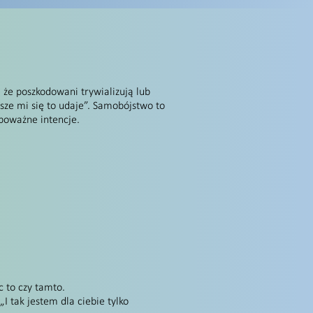
 że poszkodowani trywializują lub
ze mi się to udaje”. Samobójstwo to
 poważne intencje.
c to czy tamto.
„I tak jestem dla ciebie tylko