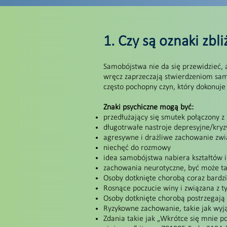
1. Czy są oznaki zb
Samobójstwa nie da się przewidzieć, a
wręcz zaprzeczają stwierdzeniom sam
często pochopny czyn, który dokonuje 
Znaki psychiczne mogą być:
przedłużający się smutek połączony z
długotrwałe nastroje depresyjne/kryz
agresywne i drażliwe zachowanie zw
niechęć do rozmowy
idea samobójstwa nabiera kształtów i
zachowania neurotyczne, być może t
Osoby dotknięte chorobą coraz bardzi
Rosnące poczucie winy i związana z 
Osoby dotknięte chorobą postrzegają
Ryzykowne zachowanie, takie jak wyją
Zdania takie jak „Wkrótce się mnie poz