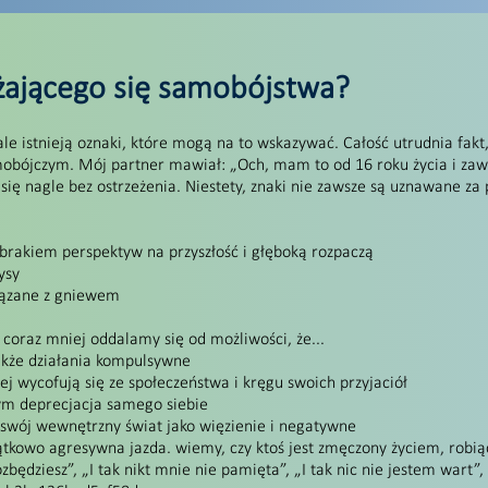
liżającego się samobójstwa?
le istnieją oznaki, które mogą na to wskazywać. Całość utrudnia fakt,
obójczym. Mój partner mawiał: „Och, mam to od 16 roku życia i zaws
się nagle bez ostrzeżenia. Niestety, znaki nie zawsze są uznawane za
 brakiem perspektyw na przyszłość i głęboką rozpaczą
ysy
iązane z gniewem
 coraz mniej oddalamy się od możliwości, że...
akże działania kompulsywne
ej wycofują się ze społeczeństwa i kręgu swoich przyjaciół
tym deprecjacja samego siebie
 swój wewnętrzny świat jako więzienie i negatywne
tkowo agresywna jazda. wiemy, czy ktoś jest zmęczony życiem, robią
będziesz”, „I tak nikt mnie nie pamięta”, „I tak nic nie jestem wart”, 